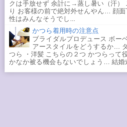
クは手放せず 余計に→蒸し暑い（汗）
り お客様の前で絶対外せんやん… 顔
性はみんなそうでし...
かつら着用時の注意点
ブライダルプロデュース ボー
アースタイルをどうするか… 
つら ・洋髪 こちらの２つ かつらって
かなか被る機会もないでしょう… 結婚式と