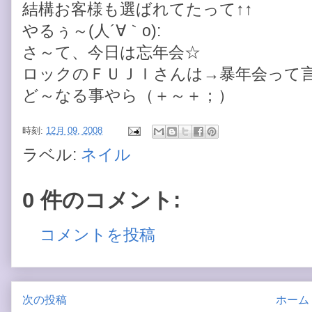
結構お客様も選ばれてたって↑↑
やるぅ～(人´∀｀o):
さ～て、今日は忘年会☆
ロックのＦＵＪＩさんは→暴年会って
ど～なる事やら（＋～＋；）
時刻:
12月 09, 2008
ラベル:
ネイル
0 件のコメント:
コメントを投稿
次の投稿
ホーム