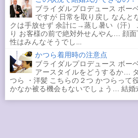
ブライダルプロデュース ボー
ですが 日常を取り戻し なんと
クは手放せず 余計に→蒸し暑い（汗）
り お客様の前で絶対外せんやん… 顔
性はみんなそうでし...
かつら着用時の注意点
ブライダルプロデュース ボー
アースタイルをどうするか… 
つら ・洋髪 こちらの２つ かつらって
かなか被る機会もないでしょう… 結婚式と