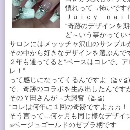
慣れって→怖いです
Ｊｕｉｃｙ ｎａｉ
“奇跡のデザインを期
ど～いう事かってい
サロンにはメッッチャ沢山のサンプル
その中から好きなデザインを選ぶんで
２年も通ってると“ベースはコレで、
レ！”
って感じになってくるんですよ（≧ｖ≦
で、奇跡のコラボを生み出したんです
そのＹ田さんが→大興奮（≧‥≦）
“コレは何年に１回の奇跡ですよぉぉ！
そう言って…何ヶ月も同じ様なデザイン
※ベージュゴールドのゼブラ柄です