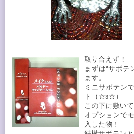
取り合えず！
まずは“サボテ
ます。
ミニサボテン
ト（☆з☆）
この下に敷い
オプションで
入した物！
結構サボテンと