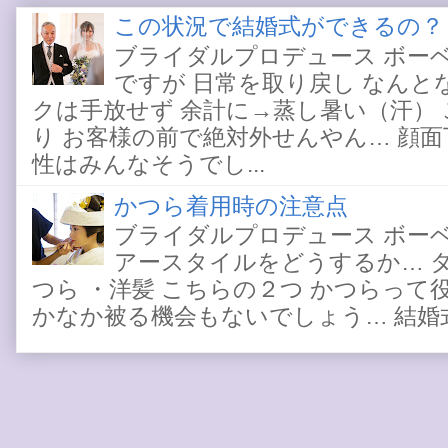
この状況で結婚式ができるの？
ブライダルプロデュース ボー
ですが 日常を取り戻し なんと
クは手放せず 余計に→蒸し暑い（汗）
り お客様の前で絶対外せんやん… 顔
性はみんなそうでし...
かつら着用時の注意点
ブライダルプロデュース ボー
アースタイルをどうするか… 
つら ・洋髪 こちらの２つ かつらって
かなか被る機会もないでしょう… 結婚式と